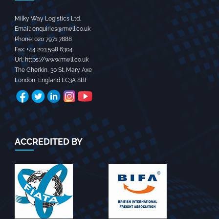
Milky Way Logistics Ltd.
Email:
enquiries@mwll.co.uk
Phone:
020 7971 7888‬
Fax:
+44 203 598 6304‬
Url:
https://www.mwll.co.uk
The Gherkin, 30 St. Mary Axe
London
,
England
EC3A 8BF
ACCREDITED BY