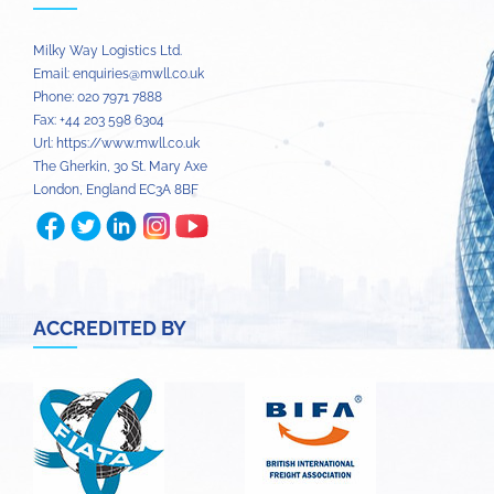
Milky Way Logistics Ltd.
Email:
enquiries@mwll.co.uk
Phone:
020 7971 7888‬
Fax:
+44 203 598 6304‬
Url:
https://www.mwll.co.uk
The Gherkin, 30 St. Mary Axe
London
,
England
EC3A 8BF
ACCREDITED BY