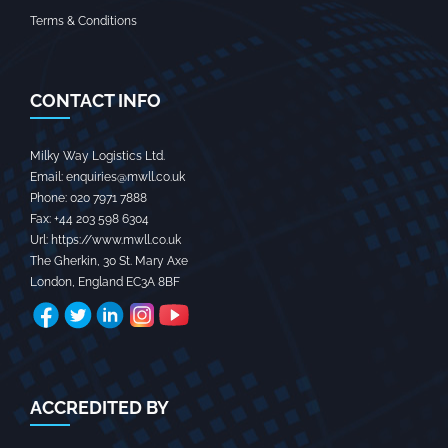
Terms & Conditions
CONTACT INFO
Milky Way Logistics Ltd.
Email:
enquiries@mwll.co.uk
Phone:
020 7971 7888‬
Fax:
+44 203 598 6304‬
Url:
https://www.mwll.co.uk
The Gherkin, 30 St. Mary Axe
London
,
England
EC3A 8BF
ACCREDITED BY