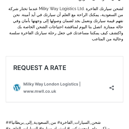
عندما تختار شركة Milky Way Logistics Ltd. لشحن سيارتك الفاخرة
من السعودية، يمكنك الراحة مع العلم أن سيارتك في أيد أمينة. نحن
نفهم قيمة سيارتك ونعمل بجد لضمان وصولها إلى وجهتها بأمان وفي
حالة ممتازة. اتصل بنا اليوم لمناقشة احتياجات الشحن الخاصة بك
واكتشف كيف يمكننا مساعدتك في جعل رحلة سيارتك الفاخرة سلسة
وخالية من المتاعب
#شحن_السيارات_الفاخرة# من_السعودية_إلى_بريطانيا#
ميلكي_واي_لوجستيكس# استيراد_سيارة# السيارات_الفاخرة#