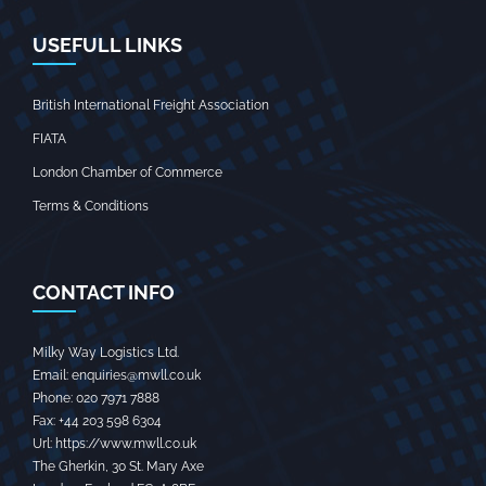
USEFULL LINKS
British International Freight Association
FIATA
London Chamber of Commerce
Terms & Conditions
CONTACT INFO
Milky Way Logistics Ltd.
Email:
enquiries@mwll.co.uk
Phone:
020 7971 7888‬
Fax:
+44 203 598 6304‬
Url:
https://www.mwll.co.uk
The Gherkin, 30 St. Mary Axe