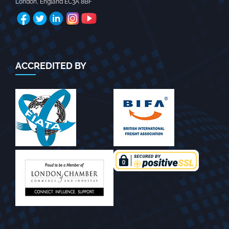
London
,
England
EC3A 8BF
ACCREDITED BY