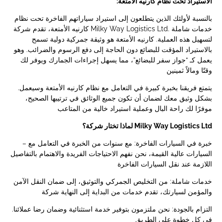
:الاستيراد تحت نظام كارنيه الأمتعة
بالنسبة لأولئك الذين يتطلعون إلى استيراد سياراتهم الفاخرة تحت نظام
كارنيه الأمتعة، تقدم شركة Milky Way Logistics Ltd. خدمات شاملة
لتسهيل هذه العملية. كارنيه الأمتعة هو وثيقة جمركية دولية تسمح
بالاستيراد المؤقت للبضائع دون الحاجة إلى دفع الرسوم والضرائب. وهو
يعمل كـ “جواز سفر للبضائع”، مما يسهل إجراءات الجمارك ويوفر لك
وقتًا ومالاً ثمينين
.يتمتع فريقنا بخبرة كبيرة في التعامل مع نظام كارنيه الأمتعة وسيعمل
بشكل وثيق معك لضمان أن تكون جميع الوثائق في ترتيبها الصحيح،
موفرًا لك راحة البال وعملية استيراد خالية من المتاعب
لماذا تختار شركة؟ Milky Way Logistics Ltd
– خبرة في السيارات الفاخرة: مع سنوات من الخبرة في التعامل مع
السيارات عالية القيمة، نحن نفهم الاحتياجات الفريدة والاهتمام بالتفاصيل
اللازمة عند نقل السيارات الفاخرة
خدمات شاملة: من التخليص الجمركي والتوثيق، إلى ضمان النقل الآمن
والمؤمن لسيارتك، تقدم خدمات من البداية إلى النهاية شركة
.التزام بالجودة: نحن ملتزمون بتوفير خدمة استثنائية وضمان رضا عملائنا
في كل خطوة على الطريق