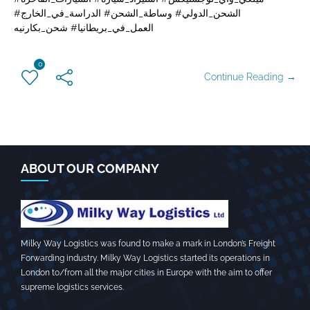
الشحن_الدولي# وساطة_الشحن# الدراسة_في_الخارج#
العمل_في_بريطانيا# شحن_بكارنيه
0
Continue Reading →
ABOUT OUR COMPANY
Milky Way Logistics was found to make a mark in London’s Freight
Forwarding industry. Milky Way Logistics started its operations in
London to/from all the major cities in Europe with the aim to offer
supreme logistics services.