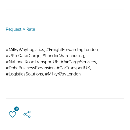
Request A Rate
#MilkyWayLogistics, #FreightForwardingLondon,
#UKtoQatarCargo, #LondonWarehousing,
#NationalRoadTransportUK, #AirCargoServices,
#DohaBusinessExpansion, #CarTransportUK,
#LogisticsSolutions, #MilkyWayLondon
0