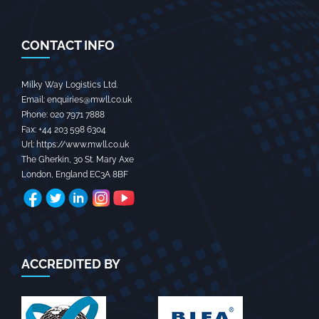
CONTACT INFO
Milky Way Logistics Ltd.
Email:
enquiries@mwll.co.uk
Phone:
020 7971 7888‬
Fax:
+44 203 598 6304‬
Url:
https://www.mwll.co.uk
The Gherkin, 30 St. Mary Axe
London
,
England
EC3A 8BF
ACCREDITED BY