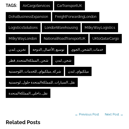
TAGS:
AirCargoServices
CarTransportUK
DohaBusinessExpansion
FreightForwardingLondon
LogisticsSolutions
LondonWarehousing
MilkyWayLogistics
MilkyWayLondon
NationalRoadTransportUK
UKtoQatarCargo
خدمات_الشحن_الجوي
توسيع_الأعمال_الدوحة
تخزين_لندن
شحن_لندن
شحن_المملكةالمتحدة_قطر
ميلكيواي_لندن
شركة_ميلكيواي_للخدمات_اللوجستية
نقل_السيارات_للمملكةالمتحدة حلول_لوجستية
نقل_داخلي_المملكةالمتحدة
← Previous Post
Next Post →
Related Posts