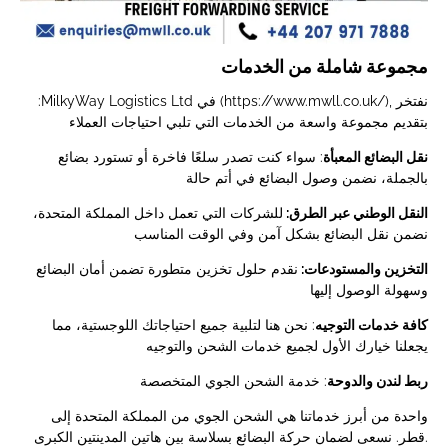
مجموعة شاملة من الخدمات
:MilkyWay Logistics Ltd في (https://www.mwll.co.uk/), نفتخر
بتقديم مجموعة واسعة من الخدمات التي تلبي احتياجات العملاء
نقل البضائع المعبأة
: سواء كنت تصدر سلعًا فاخرة أو تستورد بضائع
بالجملة، نضمن وصول البضائع في أتم حالة
النقل الوطني عبر الطرق:
للشركات التي تعمل داخل المملكة المتحدة،
نضمن نقل البضائع بشكل آمن وفي الوقت المناسب
التخزين والمستودعات:
نقدم حلول تخزين متطورة تضمن أمان البضائع
وسهولة الوصول إليها
كافة خدمات التوجيه
: نحن هنا لتلبية جميع احتياجاتك اللوجستية، مما
يجعلنا خيارك الأول لجميع خدمات الشحن والتوجيه
ربط لندن والدوحة
: خدمة الشحن الجوي المتخصصة
واحدة من أبرز خدماتنا هي الشحن الجوي من المملكة المتحدة إلى
قطر. نسعى لضمان حركة البضائع بسلاسة بين هاتين المدينتين الكبرى.